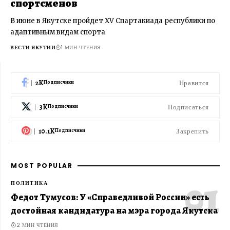
спортсменов
В июне в Якутске пройдет XV Спартакиада республики по
адаптивным видам спорта
ВЕСТИ ЯКУТИИ
1 МИН ЧТЕНИЯ
2K
Нравится
Подписчики
3K
Подписаться
Подписчики
10.1K
Закрепить
Подписчики
MOST POPULAR
ПОЛИТИКА
Федот Тумусов: У «Справедливой России» есть
достойная кандидатура на мэра города Якутска
2 МИН ЧТЕНИЯ