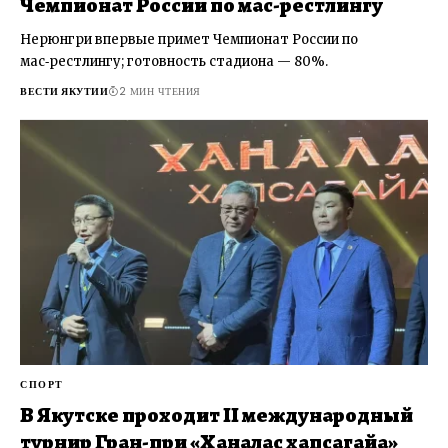
Чемпионат России по мас-рестлингу
Нерюнгри впервые примет Чемпионат России по
мас‑рестлингу; готовность стадиона — 80%.
ВЕСТИ ЯКУТИИ
2 МИН ЧТЕНИЯ
СПОРТ
В Якутске проходит II международный
турнир Гран-при «Ханалас хапсагайа»