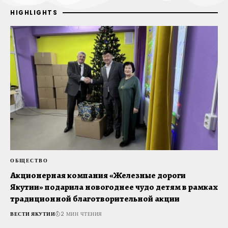
HIGHLIGHTS
ОБЩЕСТВО
Т
Акционерная компания «Железные дороги
Д
Якутии» подарила новогоднее чудо детям в рамках
ж
традиционной благотворительной акции
В
ВЕСТИ ЯКУТИИ
2 МИН ЧТЕНИЯ