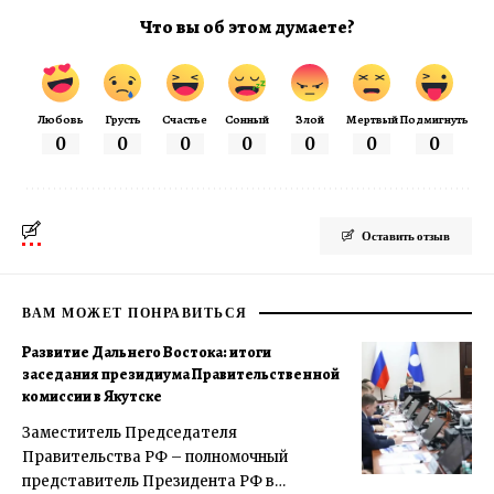
Что вы об этом думаете?
Любовь
Грусть
Счастье
Сонный
Злой
Мертвый
Подмигнуть
0
0
0
0
0
0
0
Оставить отзыв
ВАМ МОЖЕТ ПОНРАВИТЬСЯ
Развитие Дальнего Востока: итоги
заседания президиума Правительственной
комиссии в Якутске
Заместитель Председателя
Правительства РФ – полномочный
представитель Президента РФ в…