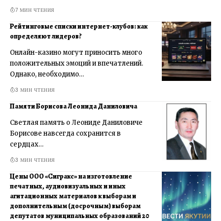
7 МИН ЧТЕНИЯ
Рейтинговые списки интернет-клубов: как
определяют лидеров?
Онлайн-казино могут приносить много
положительных эмоций и впечатлений.
Однако, необходимо…
3 МИН ЧТЕНИЯ
Памяти Борисова Леонида Даниловича
Светлая память о Леониде Даниловиче
Борисове навсегда сохранится в
сердцах…
3 МИН ЧТЕНИЯ
Цены ООО «Сигракс» на изготовление
печатных, аудиовизуальных и иных
агитационных материалов к выборам и
дополнительным (досрочным) выборам
депутатов муниципальных образований 20