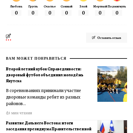
Любовь
Грусть
Счастье
Сонный
Злой
Мертвый
Подмигнуть
0
0
0
0
0
0
0
Оставить отзыв
ВАМ МОЖЕТ ПОНРАВИТЬСЯ
Второй летний кубок Справедливости:
дворовый футбол объединил молодёжь
Якутска
В соревнованиях принимали участие
дворовые команды ребят из разных
районов…
1 МИН ЧТЕНИЯ
Развитие Дальнего Востока: итоги
заседания президиума Правительственной