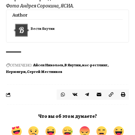
Фото Андрея Сорокина, ЯСИА.
Author
Вести Якутии
ОТМЕЧЕНО:
Айсен Николаев
В Якутии
мас‑рестлинг
Нерюнгри
Сергей Местников
Что вы об этом думаете?