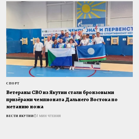
СПОРТ
О
Ветераны СВО из Якутии стали бронзовыми
Г
призёрами чемпионата Дальнего Востока по
п
метанию ножа
В
ВЕСТИ ЯКУТИИ
1 МИН ЧТЕНИЯ