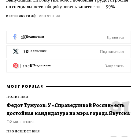
Выпускники СПО Якутии: более половины трудоустроены
по специальности, общий уровень занятости — 99%.
ВЕСТИ ЯКУТИИ
1 МИН ЧТЕНИЯ
2K
Нравится
Подписчики
3K
Подписаться
Подписчики
10.1K
Закрепить
Подписчики
MOST POPULAR
ПОЛИТИКА
Федот Тумусов: У «Справедливой России» есть
достойная кандидатура на мэра города Якутска
2 МИН ЧТЕНИЯ
ПРОИСШЕСТВИЯ