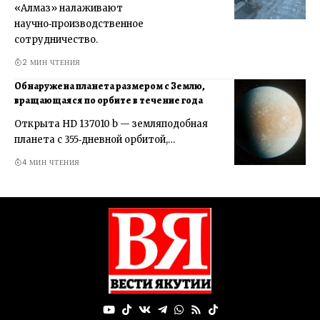
«Алмаз» налаживают
научно‑производственное
сотрудничество.
2 МИН ЧТЕНИЯ
Обнаружена планета размером с Землю,
вращающаяся по орбите в течение года
Открыта HD 137010 b — земляподобная
планета с 355‑дневной орбитой,…
4 МИН ЧТЕНИЯ