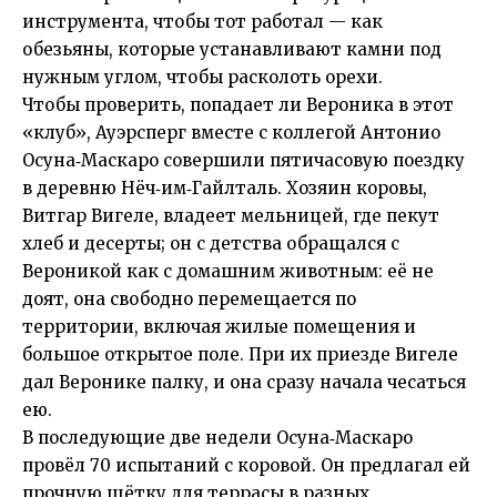
инструмента, чтобы тот работал — как
обезьяны, которые устанавливают камни под
нужным углом, чтобы расколоть орехи.
Чтобы проверить, попадает ли Вероника в этот
«клуб», Ауэрсперг вместе с коллегой Антонио
Осуна‑Маскаро совершили пятичасовую поездку
в деревню Нёч‑им‑Гайлталь. Хозяин коровы,
Витгар Вигеле, владеет мельницей, где пекут
хлеб и десерты; он с детства обращался с
Вероникой как с домашним животным: её не
доят, она свободно перемещается по
территории, включая жилые помещения и
большое открытое поле. При их приезде Вигеле
дал Веронике палку, и она сразу начала чесаться
ею.
В последующие две недели Осуна‑Маскаро
провёл 70 испытаний с коровой. Он предлагал ей
прочную щётку для террасы в разных