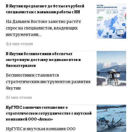
В Якутии предлагают до 80 тысяч рублей
специалистам с навыками работы с ИИ
На Дальнем Востоке заметно растёт
спрос на специалистов, владеющих
инструментами…
2 МИН ЧТЕНИЯ
В Якутии беспилотники обеспечат
экстренную доставку медикаментов и
биоматериалов
Беспилотники становятся
стратегическим инструментом развития
Якутии
1 МИН ЧТЕНИЯ
ИрГУПС заключил соглашение о
стратегическом сотрудничестве с якутской
компанией ООО «Алмаз»
ИрГУПС и якутская компания ООО