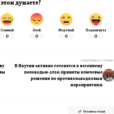
 этом думаете?
Сонный
Злой
Мертвый
Подмигнуть
0
0
0
0
СЛЕДУЮЩАЯ СТАТЬЯ
ву
В Якутии активно готовятся к весеннему
ивы
половодью‑2026: приняты ключевые
решения по противопаводковым
мероприятиям
Оставить отзыв