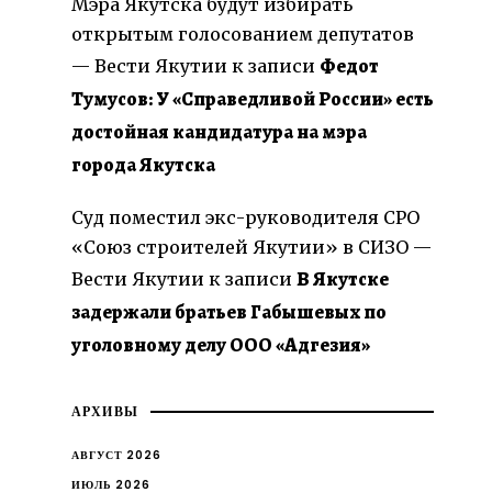
Мэра Якутска будут избирать
открытым голосованием депутатов
Федот
— Вести Якутии
к записи
Тумусов: У «Справедливой России» есть
достойная кандидатура на мэра
города Якутска
е
Суд поместил экс-руководителя СРО
«Союз строителей Якутии» в СИЗО —
В Якутске
Вести Якутии
к записи
задержали братьев Габышевых по
уголовному делу ООО «Адгезия»
АРХИВЫ
АВГУСТ 2026
ИЮЛЬ 2026