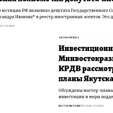
 юстиции РФ включило депутата Государственного С
сандра Иванова* в реестр иностранных агентов. Это 
ИН ЧТЕНИЯ
ЭКОНОМИКА
Инвестиционн
Минвостокразв
КРДВ рассмотр
планы Якутск
Обсуждены мастер-планы
инвестиции и меры подде
ВЕСТИ ЯКУТИИ
3 МИН ЧТЕНИЯ