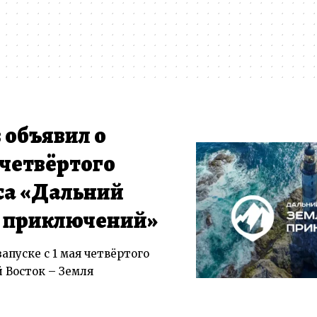
объявил о
я четвёртого
са «Дальний
я приключений»
апуске с 1 мая четвёртого
 Восток – Земля