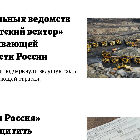
льных ведомств
тский вектор»
ывающей
ти России
и подчеркнули ведущую роль
ающей отрасли.
 Россия»
ащитить