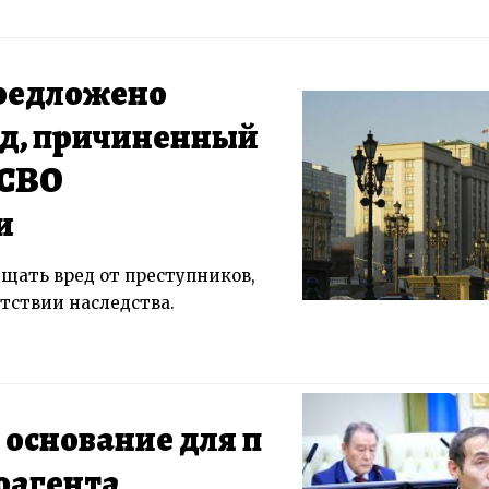
предложено
ед, причиненный
 СВО
и
щать вред от преступников,
тствии наследства.
 основание для п
оагента