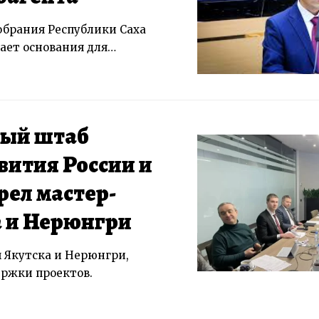
обрания Республики Саха
дает основания для…
ый штаб
ития России и
ел мастер-
а и Нерюнгри
 Якутска и Нерюнгри,
ржки проектов.