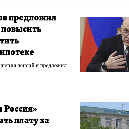
ов предложил
 повысить
стить
 ипотеке
ышения пенсий и предложил
 Россия»
ить плату за