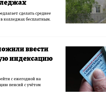
лледжах
едлагает сделать среднее
 в колледжах бесплатным.
ложили ввести
ую индексацию
ейти с ежегодной на
цию пенсий с учётом