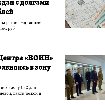
дан с долгами
блей
 на регистрационные
ыс. руб.
Центра «ВОИН»
равились в зону
ись в зону СВО для
невой, тактической и