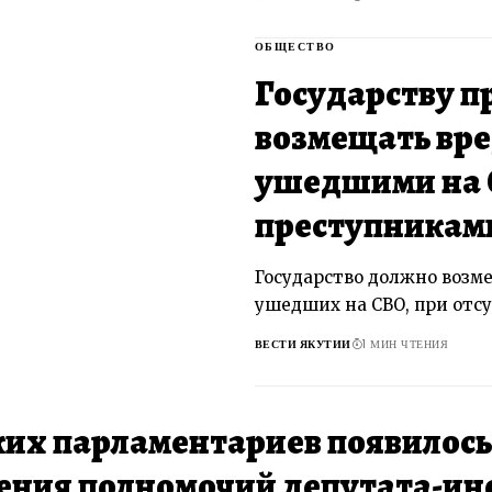
ОБЩЕСТВО
Государству 
возмещать вр
ушедшими на
преступникам
Государство должно возме
ушедших на СВО, при отсу
ВЕСТИ ЯКУТИИ
1 МИН ЧТЕНИЯ
ких парламентариев появилось
ния полномочий депутата-ин