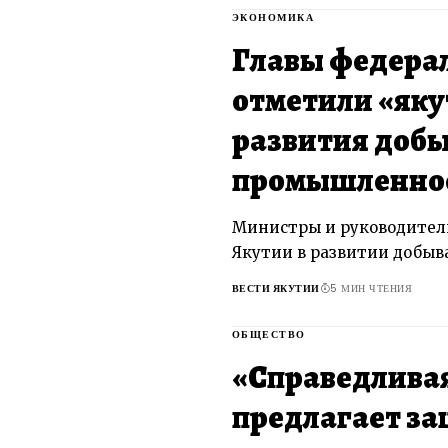
ЭКОНОМИКА
Главы федера
отметили «яку
развития доб
промышленнос
Министры и руководител
Якутии в развитии добыв
ВЕСТИ ЯКУТИИ
5 МИН ЧТЕНИЯ
ОБЩЕСТВО
«Справедливая
предлагает з