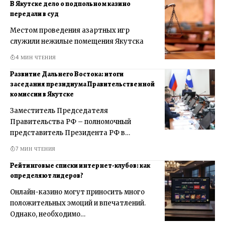
В Якутске дело о подпольном казино
передали в суд
Местом проведения азартных игр
служили нежилые помещения Якутска
4 МИН ЧТЕНИЯ
Развитие Дальнего Востока: итоги
заседания президиума Правительственной
комиссии в Якутске
Заместитель Председателя
Правительства РФ – полномочный
представитель Президента РФ в…
7 МИН ЧТЕНИЯ
Рейтинговые списки интернет-клубов: как
определяют лидеров?
Онлайн-казино могут приносить много
положительных эмоций и впечатлений.
Однако, необходимо…