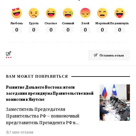
Любовь
Грусть
Счастье
Сонный
Злой
Мертвый
Подмигнуть
0
0
0
0
0
0
0
Оставить отзыв
ВАМ МОЖЕТ ПОНРАВИТЬСЯ
Развитие Дальнего Востока: итоги
заседания президиума Правительственной
комиссии в Якутске
Заместитель Председателя
Правительства РФ – полномочный
представитель Президента РФ в…
7 МИН ЧТЕНИЯ