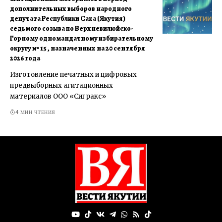
дополнительных выборов народного
депутата Республики Саха (Якутия)
седьмого созыва по Верхневилюйско-
Горному одномандатному избирательному
округу № 15 , назначенных на 20 сентября
2026 года
Изготовление печатных и цифровых
предвыборных агитационных
материалов ООО «Сигракс»
4 МИН ЧТЕНИЯ