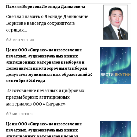
Памяти Борисова Леонида Даниловича
Светлая память о Леониде Даниловиче
Борисове навсегда сохранится в
сердцах…
3 МИН ЧТЕНИЯ
Цены ООО «Сигракс» на изготовление
печатных, аудиовизуальных и иных
агитационных материалов к выборам и
дополнительным (досрочным) выборам
депутатов муниципальных образований 20
сентября 2026 года
Изготовление печатных и цифровых
предвыборных агитационных
материалов ООО «Сигракс»
7 МИН ЧТЕНИЯ
Цены ООО «Сигракс» на изготовление
печатных, аудиовизуальных и иных
агитационных материалов в период