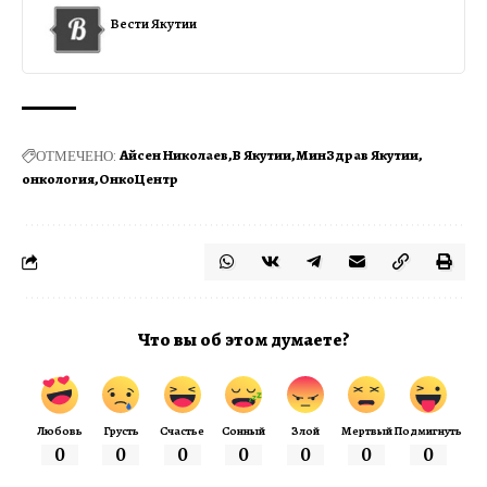
Вести Якутии
ОТМЕЧЕНО:
Айсен Николаев
В Якутии
МинЗдрав Якутии
онкология
ОнкоЦентр
Что вы об этом думаете?
Любовь
Грусть
Счастье
Сонный
Злой
Мертвый
Подмигнуть
0
0
0
0
0
0
0