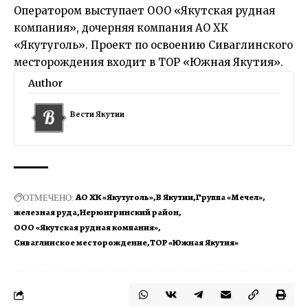
Оператором выступает ООО «Якутская рудная
компания», дочерняя компания АО ХК
«Якутуголь». Проект по освоению Сиваглинского
месторождения входит в ТОР «Южная Якутия».
Author
Вести Якутии
ОТМЕЧЕНО:
АО ХК «Якутуголь»
В Якутии
Группа «Мечел»
железная руда
Нерюнгринский район
ООО «Якутская рудная компания»
Сиваглинское месторождение
ТОР «Южная Якутия»