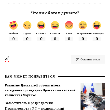
Что вы об этом думаете?
Любовь
Грусть
Счастье
Сонный
Злой
Мертвый
Подмигнуть
0
0
0
0
0
0
0
Оставить отзыв
ВАМ МОЖЕТ ПОНРАВИТЬСЯ
Развитие Дальнего Востока: итоги
заседания президиума Правительственной
комиссии в Якутске
Заместитель Председателя
Правительства РФ – полномочный