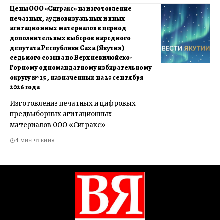
Цены ООО «Сигракс» на изготовление
печатных, аудиовизуальных и иных
агитационных материалов в период
дополнительных выборов народного
депутата Республики Саха (Якутия)
седьмого созыва по Верхневилюйско-
Горному одномандатному избирательному
округу № 15 , назначенных на 20 сентября
2026 года
Изготовление печатных и цифровых
предвыборных агитационных
материалов ООО «Сигракс»
4 МИН ЧТЕНИЯ