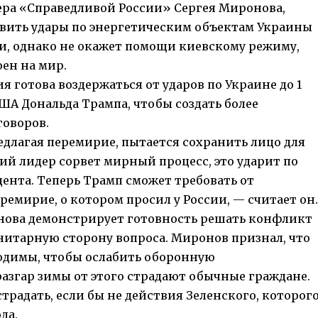
ера «Справедливой России» Сергея Миронова,
вить удары по энергетическим объектам Украины
и, однако не окажет помощи киевскому режиму,
оен на мир.
ия готова воздержаться от ударов по Украине до 1
ША Дональда Трампа, чтобы создать более
говоров.
едлагая перемирие, пытается сохранить лицо для
кий лидер сорвет мирный процесс, это ударит по
ента. Теперь Трамп сможет требовать от
ремирие, о котором просил у России, — считает он.
снова демонстрирует готовность решать конфликт
итарную сторону вопроса. Миронов признал, что
одимы, чтобы ослабить оборонную
азгар зимы от этого страдают обычные граждане.
страдать, если бы не действия Зеленского, которог
да.