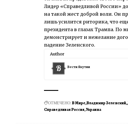
Лидер «Справедливой России» до
на такой жест доброй воли. Он пр
лишь усилится риторика, что ещ
президента в глазах Трампа. По
демонстрирует и нежелание догов
падение Зеленского.
Author
Вести Якутии
ОТМЕЧЕНО:
В Мире
Владимир Зеленский
Справедливая Россия
Украина