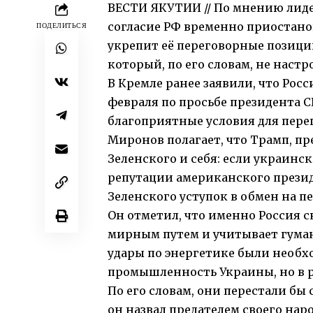
ВЕСТИ ЯКУТИИ // По мнению лид
согласие РФ временно приостано
ПОДЕЛИТЬСЯ
укрепит её переговорные позици
который, по его словам, не настр
В Кремле ранее заявили, что Росс
февраля по просьбе президента С
благоприятные условия для пере
Миронов полагает, что Трамп, пр
Зеленского и себя: если украинс
репутации американского презид
Зеленского уступок в обмен на пе
Он отметил, что именно Россия 
мирным путем и учитывает гуман
удары по энергетике были необх
промышленность Украины, но в р
По его словам, они перестали бы 
он назвал предателем своего наро