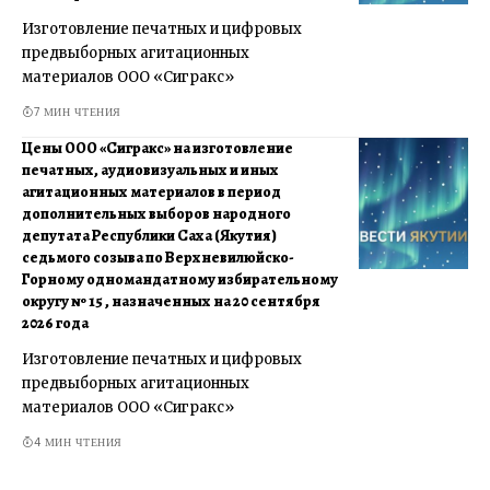
Изготовление печатных и цифровых
предвыборных агитационных
материалов ООО «Сигракс»
7 МИН ЧТЕНИЯ
Цены ООО «Сигракс» на изготовление
печатных, аудиовизуальных и иных
агитационных материалов в период
дополнительных выборов народного
депутата Республики Саха (Якутия)
седьмого созыва по Верхневилюйско-
Горному одномандатному избирательному
округу № 15 , назначенных на 20 сентября
2026 года
Изготовление печатных и цифровых
предвыборных агитационных
материалов ООО «Сигракс»
4 МИН ЧТЕНИЯ