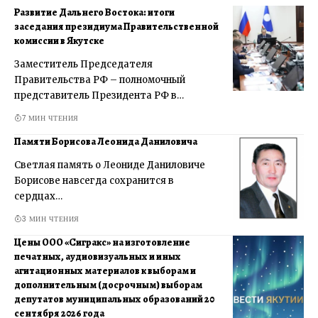
Развитие Дальнего Востока: итоги
заседания президиума Правительственной
комиссии в Якутске
Заместитель Председателя
Правительства РФ – полномочный
представитель Президента РФ в…
7 МИН ЧТЕНИЯ
Памяти Борисова Леонида Даниловича
Светлая память о Леониде Даниловиче
Борисове навсегда сохранится в
сердцах…
3 МИН ЧТЕНИЯ
Цены ООО «Сигракс» на изготовление
печатных, аудиовизуальных и иных
агитационных материалов к выборам и
дополнительным (досрочным) выборам
депутатов муниципальных образований 20
сентября 2026 года