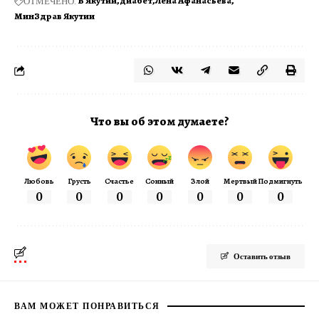
ОТМЕЧЕНО:
В Якутии
диабет
Лена Афанасьева
МинЗдрав Якутии
Что вы об этом думаете?
Любовь
Грусть
Счастье
Сонный
Злой
Мертвый
Подмигнуть
0
0
0
0
0
0
0
Оставить отзыв
ВАМ МОЖЕТ ПОНРАВИТЬСЯ