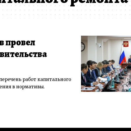
в провел
вительства
еречень работ капитального
ения в нормативы.