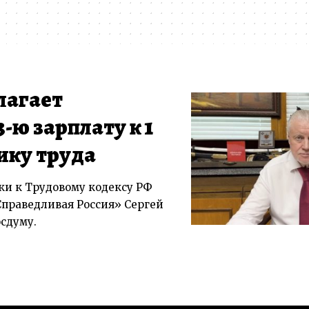
лагает
-ю зарплату к 1
ику труда
и к Трудовому кодексу РФ
праведливая Россия» Сергей
осдуму.