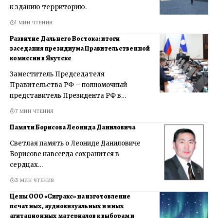
к зданию территорию.
1 МИН ЧТЕНИЯ
Развитие Дальнего Востока: итоги
заседания президиума Правительственной
комиссии в Якутске
Заместитель Председателя
Правительства РФ – полномочный
представитель Президента РФ в…
7 МИН ЧТЕНИЯ
Памяти Борисова Леонида Даниловича
Светлая память о Леониде Даниловиче
Борисове навсегда сохранится в
сердцах…
3 МИН ЧТЕНИЯ
Цены ООО «Сигракс» на изготовление
печатных, аудиовизуальных и иных
агитационных материалов к выборам и