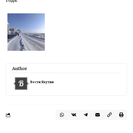
года.
Author
Вести Якутии