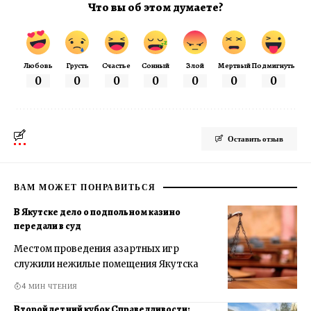
Что вы об этом думаете?
Любовь
Грусть
Счастье
Сонный
Злой
Мертвый
Подмигнуть
0
0
0
0
0
0
0
Оставить отзыв
ВАМ МОЖЕТ ПОНРАВИТЬСЯ
В Якутске дело о подпольном казино
передали в суд
Местом проведения азартных игр
служили нежилые помещения Якутска
4 МИН ЧТЕНИЯ
Второй летний кубок Справедливости: