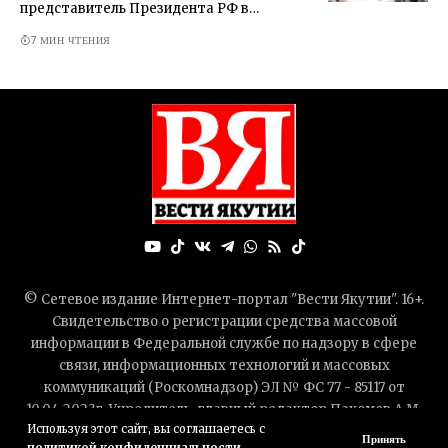
представитель Президента РФ в…
7 МИН ЧТЕНИЯ
© Сетевое издание Интернет-портал "Вести Якутии". 16+.
Свидетельство о регистрации средства массовой
информации в Федеральной службе по надзору в сфере
связи, информационных технологий и массовых
коммуникаций (Роскомнадзор) ЭЛ № ФС 77 - 85117 от
10.04.2023г. Учредитель-главный редактор Пахомов А.М.
Используя этот сайт, вы соглашаетесь с
Контакты — mail-to: site@vesti14.ru, телефон: +7 (924) 765-
Принять