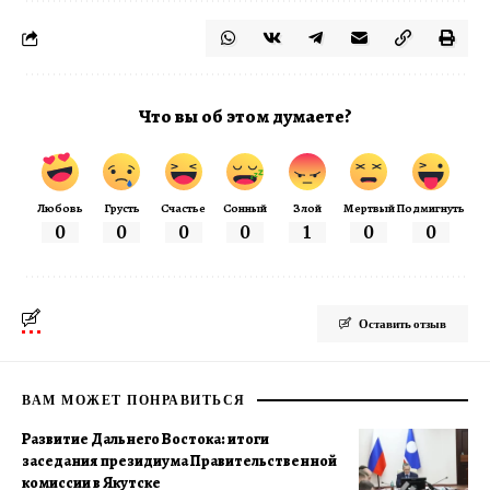
Что вы об этом думаете?
Любовь
Грусть
Счастье
Сонный
Злой
Мертвый
Подмигнуть
0
0
0
0
1
0
0
Оставить отзыв
ВАМ МОЖЕТ ПОНРАВИТЬСЯ
Развитие Дальнего Востока: итоги
заседания президиума Правительственной
комиссии в Якутске