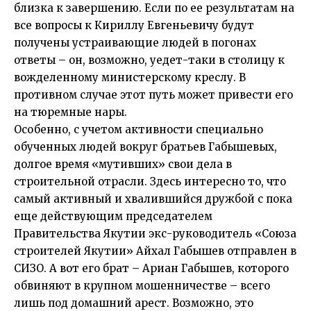
близка к завершению. Если по ее результатам на
все вопросы к Кириллу Евгеньевичу будут
получены устраивающие людей в погонах
ответы – он, возможно, уедет-таки в столицу к
вожделенному министерскому креслу. В
противном случае этот путь может привести его
на тюремные нары.
Особенно, с учетом активности специально
обученных людей вокруг братьев Габышевых,
долгое время «мутивших» свои дела в
строительной отрасли. Здесь интересно то, что
самый активный и хвалившийся дружбой с пока
еще действующим председателем
Правительства Якутии экс-руководитель «Союза
строителей Якутии» Айхал Габышев отправлен в
СИЗО. А вот его брат – Ариан Габышев, которого
обвиняют в крупном мошенничестве – всего
лишь под домашний арест. Возможно, это