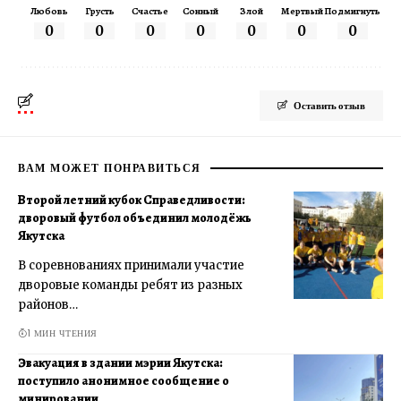
Любовь
Грусть
Счастье
Сонный
Злой
Мертвый
Подмигнуть
0
0
0
0
0
0
0
Оставить отзыв
ВАМ МОЖЕТ ПОНРАВИТЬСЯ
Второй летний кубок Справедливости:
дворовый футбол объединил молодёжь
Якутска
В соревнованиях принимали участие
дворовые команды ребят из разных
районов…
1 МИН ЧТЕНИЯ
Эвакуация в здании мэрии Якутска:
поступило анонимное сообщение о
минировании