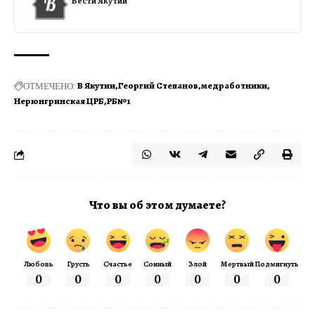
Вести Якутии
ОТМЕЧЕНО:
В Якутии
Георгий Степанов
медработники
Нерюнгринская ЦРБ
РБ№1
Что вы об этом думаете?
Любовь
Грусть
Счастье
Сонный
Злой
Мертвый
Подмигнуть
0
0
0
0
0
0
0