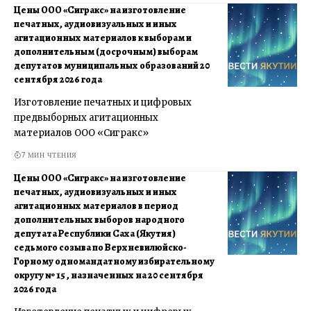
Цены ООО «Сигракс» на изготовление
печатных, аудиовизуальных и иных
агитационных материалов к выборам и
дополнительным (досрочным) выборам
депутатов муниципальных образований 20
сентября 2026 года
Изготовление печатных и цифровых
предвыборных агитационных
материалов ООО «Сигракс»
7 МИН ЧТЕНИЯ
Цены ООО «Сигракс» на изготовление
печатных, аудиовизуальных и иных
агитационных материалов в период
дополнительных выборов народного
депутата Республики Саха (Якутия)
седьмого созыва по Верхневилюйско-
Горному одномандатному избирательному
округу № 15 , назначенных на 20 сентября
2026 года