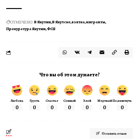
ОТМЕЧЕНО:
В Якутии
В Якутске
взятка
мигранты
Прокуратура Якутии
ФСБ
Что вы об этом думаете?
Любовь
Грусть
Счастье
Сонный
Злой
Мертвый
Подмигнуть
0
0
0
0
0
0
0
Оставить отзыв