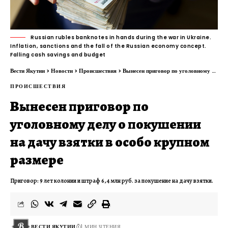
Russian rubles banknotes in hands during the war in Ukraine.
Inflation, sanctions and the fall of the Russian economy concept.
Falling cash savings and budget
Вести Якутии
>
Новости
>
Происшествия
>
Вынесен приговор по уголовному делу о покушении на дачу взятки в особо крупном размере
ПРОИСШЕСТВИЯ
Вынесен приговор по
уголовному делу о покушении
на дачу взятки в особо крупном
размере
Приговор: 9 лет колонии и штраф 6,4 млн руб. за покушение на дачу взятки.
ВЕСТИ ЯКУТИИ
1 МИН ЧТЕНИЯ