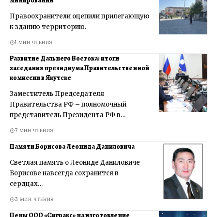
минировании
Правоохранители оцепили прилегающую
к зданию территорию.
1 МИН ЧТЕНИЯ
Развитие Дальнего Востока: итоги
заседания президиума Правительственной
комиссии в Якутске
Заместитель Председателя
Правительства РФ – полномочный
представитель Президента РФ в…
7 МИН ЧТЕНИЯ
Памяти Борисова Леонида Даниловича
Светлая память о Леониде Даниловиче
Борисове навсегда сохранится в
сердцах…
3 МИН ЧТЕНИЯ
Цены ООО «Сигракс» на изготовление