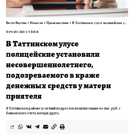
Вести Якутии
>
Новости
>
Происшествия
>
В Таттинском улусе полицейские установили несовершеннолетнего, подозреваемого в краже денежных средств у матери приятеля
ПРОИСШЕСТВИЯ
В Таттинском улусе
полицейские установили
несовершеннолетнего,
подозреваемого в краже
денежных средств у матери
приятеля
В Таттинском районе 15-летний подросток похитил свыше 60 тыс. руб. с
банковского счёта матери друга.