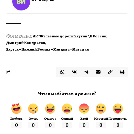
ОТМЕЧЕНО:
АК "Железные дороги Якутии"
В России
Дмитрий Кондратов
Якутск – Нижний Бестях – Хандыга - Магадан
Что вы об этом думаете?
Любовь
Грусть
Счастье
Сонный
Злой
Мертвый
Подмигнуть
0
0
0
0
0
0
0