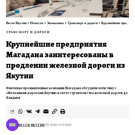
Вести Якутии
>
Новости
>
Экономика
>
Транспорт и дороги
>
Крупнейшие предприятия Магадана заинтересованы в продлении железной дороги из Якутии
ТРАНСПОРТ И ДОРОГИ
Крупнейшие предприятия
Магадана заинтересованы в
продлении железной дороги из
Якутии
Ключевые промышленные компании Магадана обсудили логистику с
«Железными дорогами Якутии» в свете строительства железной дороги до
Хандыги
ВЕСТИ ЯКУТИИ
1 МИН ЧТЕНИЯ