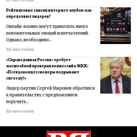
7 МИН ЧТЕНИЯ
Рейтинговые списки интернет-клубов: как
определяют лидеров?
Онлайн-казино могут приносить много
положительных эмоций и впечатлений.
Однако, необходимо…
3 МИН ЧТЕНИЯ
«Справедливая Россия» требует
масштабной проверки концессий в ЖКХ:
«Псевдоконцессионеры подрывают
систему!»
Лидер партии Сергей Миронов обратился
к правительству с предложением
поручить…
3 МИН ЧТЕНИЯ