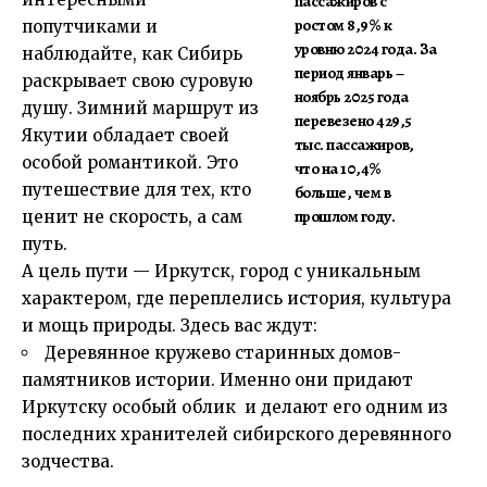
пассажиров с
ростом 8,9% к
попутчиками и
уровню 2024 года. За
наблюдайте, как Сибирь
период январь –
раскрывает свою суровую
ноябрь 2025 года
душу. Зимний маршрут из
перевезено 429,5
Якутии обладает своей
тыс. пассажиров,
особой романтикой. Это
что на 10,4%
путешествие для тех, кто
больше, чем в
прошлом году.
ценит не скорость, а сам
путь.
А цель пути — Иркутск, город с уникальным
характером, где переплелись история, культура
и мощь природы. Здесь вас ждут:
Деревянное кружево старинных домов-
памятников истории. Именно они придают
Иркутску особый облик и делают его одним из
последних хранителей сибирского деревянного
зодчества.