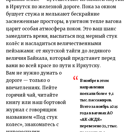
в Иркутск по железной дороге. Пока за окном
бушует стужа и мелькают бескрайние
заснеженные просторы, в уютном тепле вагона
царит особая атмосфера покоя. Это ваш шанс
замедлить время, выспаться под мерный стук
колёс и насладиться величественными
пейзажами: от якутской тайги до ледяного
величия Байкала, который предстанет перед
вами во всей красе по пути к Иркутску.
Вам не нужно думать о
дороге — только о
В ноябре в этом
направлении
впечатлениях. Пейте
поехали более 9,1
горячий чай, читайте
тыс. пассажиров.
книгу или наш бортовой
Всего за ноябрь 2025
журнал с говорящим
года в вагонах АО
названием «Под стук
«АК «ЖДЯ»
колес», знакомьтесь с
перевезено 35,7 тыс.
интересными