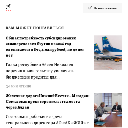
Оставить отзыв
ВАМ МОЖЕТ ПОНРАВИТЬСЯ
Общая потребность субсидирования
авиаперевозок в Якутии на 2026 год
оценивается в 895,4 млн рублей, но денег
нет
Глава республики Айсен Николаев
поручил правительству увеличить
бюджетные кредиты для…
1 МИН ЧТЕНИЯ
Железная дорога Нижний Бестях – Магадан:
Согласован прект строительства моста
через Алдан
Состоялась рабочая встреча
генерального директора АО «АК «ЖДЯ» с